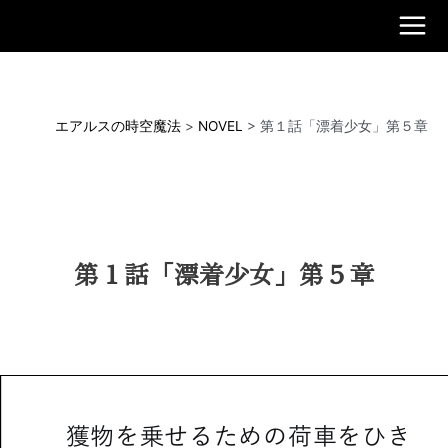
内
容
Main
を
ス
Men
キ
ッ
エアルスの時空魔法
>
NOVEL
>
第１話「漂着少女」第５章
プ
第１話「漂着少女」第５章