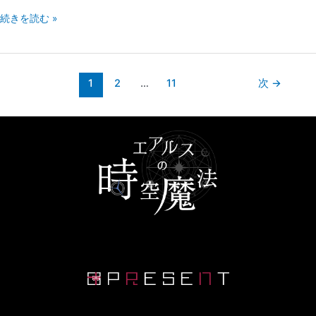
ク
続きを読む »
リ
ス
マ
ス
投
1
2
…
11
次
→
の
稿
特
の
別
ペ
イ
ー
ラ
ジ
ス
送
ト
り
を
大
公
開！
【第
４
弾】