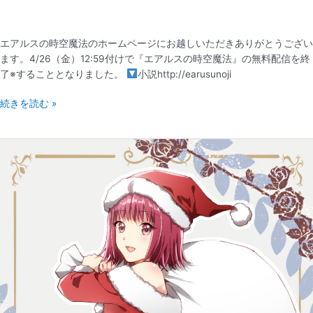
ら
せ
エアルスの時空魔法のホームページにお越しいただきありがとうござい
ます。4/26（金）12:59付けで『エアルスの時空魔法』の無料配信を終
了※することとなりました。
小説http://earusunoji
【予
続きを読む »
定】
『エ
ア
ル
ス
の
時
空
魔
法』
無
料
配