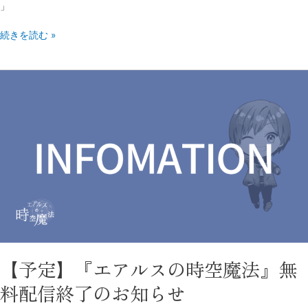
」
『エ
続きを読む »
ア
ル
ス
の
時
空
魔
法』
無
料
配
信
の
終
【予定】『エアルスの時空魔法』無
了
の
料配信終了のお知らせ
お
知