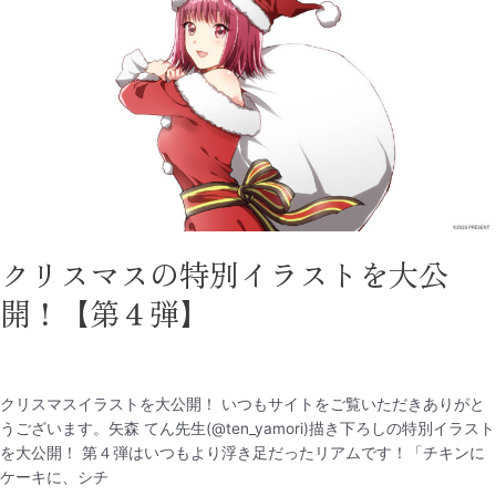
ス
イ
ラ
ス
ト
【リ
ア
ム】
クリスマスの特別イラストを大公
開！【第４弾】
クリスマスイラストを大公開！ いつもサイトをご覧いただきありがと
うございます。矢森 てん先生(@ten_yamori)描き下ろしの特別イラスト
を大公開！ 第４弾はいつもより浮き足だったリアムです！「チキンに
ケーキに、シチ