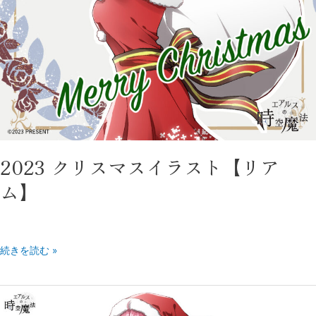
信
終
了
の
お
知
ら
せ
2023 クリスマスイラスト【リア
ム】
2023
続きを読む »
ク
リ
ス
マ