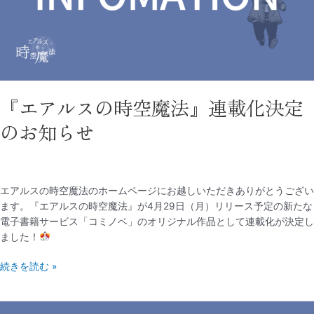
コ
ミ
ノ
ベ
で
連
『エアルスの時空魔法』連載化決定
載
中！
のお知らせ
エアルスの時空魔法のホームページにお越しいただきありがとうござい
ます。『エアルスの時空魔法』が4月29日（月）リリース予定の新たな
電子書籍サービス「コミノベ」のオリジナル作品として連載化が決定し
ました！
『エ
続きを読む »
ア
ル
ス