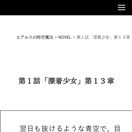
内
容
Main
を
ス
Men
キ
ッ
エアルスの時空魔法
>
NOVEL
>
第１話「漂着少女」第１３章
プ
第１話「漂着少女」第１３章