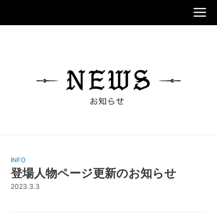
内
容
Main
を
ス
Men
キ
ッ
プ
INFO
登場人物ページ更新のお知らせ
2023.3.3