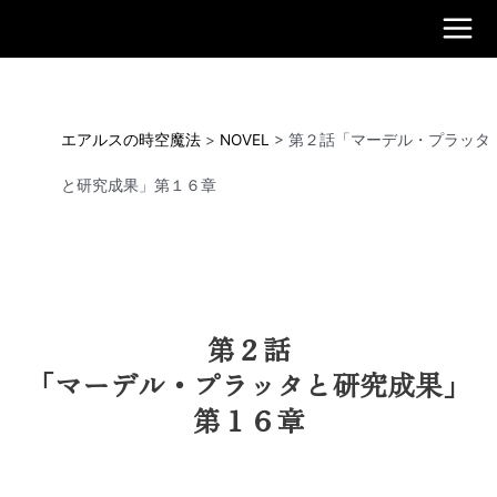
内
容
Main
を
ス
Men
キ
ッ
エアルスの時空魔法
>
NOVEL
>
第２話「マーデル・プラッタ
プ
と研究成果」第１６章
第２話
「マーデル・プラッタと研究成果」
第１６章