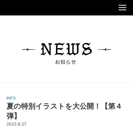
内
容
Main
を
ス
Men
キ
ッ
プ
INFO
夏の特別イラストを大公開！【第４
弾】
2023.8.27